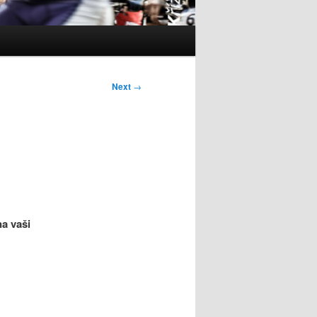
Next
→
a vaši