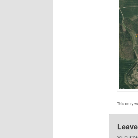
This entry w
Leave
You must b