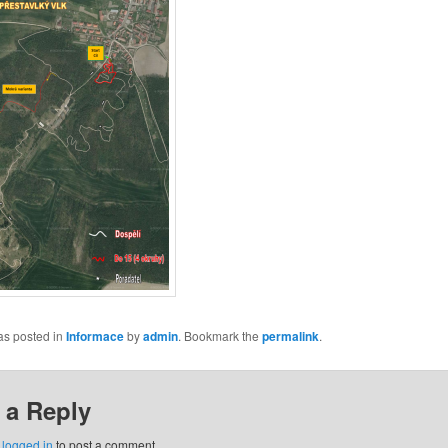
as posted in
Informace
by
admin
. Bookmark the
permalink
.
 a Reply
e
logged in
to post a comment.