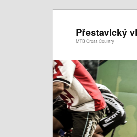
Skip
to
primary
Přestavlcký v
content
MTB Cross Country