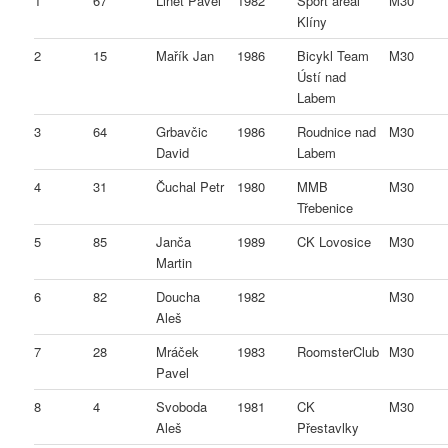
1
67
Linet Pavel
1982
Sport areál
M30
Klíny
2
15
Mařík Jan
1986
Bicykl Team
M30
Ústí nad
Labem
3
64
Grbavčic
1986
Roudnice nad
M30
David
Labem
4
31
Čuchal Petr
1980
MMB
M30
Třebenice
5
85
Janča
1989
CK Lovosice
M30
Martin
6
82
Doucha
1982
M30
Aleš
7
28
Mráček
1983
RoomsterClub
M30
Pavel
8
4
Svoboda
1981
CK
M30
Aleš
Přestavlky