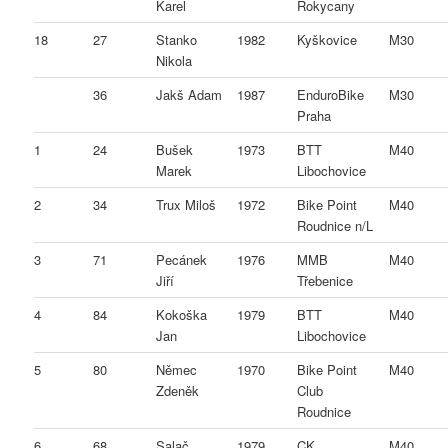
Karel
Rokycany
18
27
Stanko
1982
Kyškovice
M30
Nikola
36
Jakš Adam
1987
EnduroBike
M30
Praha
1
24
Bušek
1973
BTT
M40
Marek
Libochovice
2
34
Trux Miloš
1972
Bike Point
M40
Roudnice n/L
3
71
Pecánek
1976
MMB
M40
Jiří
Třebenice
4
84
Kokoška
1979
BTT
M40
Jan
Libochovice
5
80
Němec
1970
Bike Point
M40
Zdeněk
Club
Roudnice
6
68
Salač
1979
CK
M40