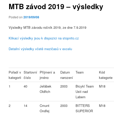
MTB závod 2019 – výsledky
Posted on
2019/09/08
Výsledky MTB závodu ročník 2019, ze dne 7.9.2019
Klikací výsledky jsou k dispozici na stopnito.cz
Detailní výsledky včetě mezičasů v excelu
Pořadí v
Startovní
Příjmení a
Datum
Team
Kód
kategorii
číslo
jméno
narození
kategorie
1
40
Jeřábek
2003
Bicykl Team
M18
Oldřich
Usti nad
Labem
2
14
Cmunt
2003
BITTERS
M18
Ondřej
SUPERIOR