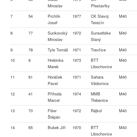
Miroslav
Přestavlky
7
54
Prchlík
1977
CK Slavoj
M40
Josef
Terezín
8
77
Sunkovský
1972
Sunsetbike
M40
Miroslav
Slaný
9
78
Tyle Tomáš
1971
Travčice
M40
10
8
Hrebinka
1973
BTT
M40
Marek
Libochovice
11
81
Horáček
1971
Sahara
M40
Pavel
Vědomice
12
41
Příhoda
1974
MMB
M40
Marcel
Třebenice
13
70
Fišer
1972
Rájkol
M40
Štěpán
14
65
Bušek Jiří
1970
BTT
M40
Libochovice