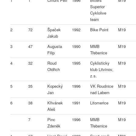
1
1
Cmunt Petr
1996
Bitters
M19
Superior
Cyklolive
team
2
72
Špaček
1992
Bike Point
M19
Jakub
3
47
Augusta
1990
MMB
M19
Filip
Třebenice
4
32
Roud
1995
Cyklisticky
M19
Oldřich
klub Litvinov,
z.s.
5
35
Kopecký
1996
VK Roudnice
M19
Jan
nad Labem
6
38
Křivánek
1991
Litomerice
M19
Aleš
7
Pinc
1996
MMB
M19
Zdeněk
Třebenice