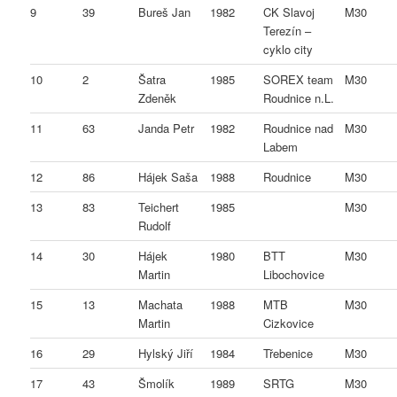
9
39
Bureš Jan
1982
CK Slavoj
M30
Terezín –
cyklo city
10
2
Šatra
1985
SOREX team
M30
Zdeněk
Roudnice n.L.
11
63
Janda Petr
1982
Roudnice nad
M30
Labem
12
86
Hájek Saša
1988
Roudnice
M30
13
83
Teichert
1985
M30
Rudolf
14
30
Hájek
1980
BTT
M30
Martin
Libochovice
15
13
Machata
1988
MTB
M30
Martin
Cizkovice
16
29
Hylský Jiří
1984
Třebenice
M30
17
43
Šmolík
1989
SRTG
M30