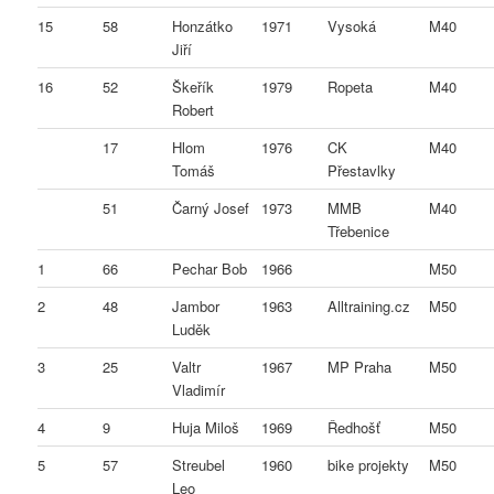
15
58
Honzátko
1971
Vysoká
M40
Jiří
16
52
Škeřík
1979
Ropeta
M40
Robert
17
Hlom
1976
CK
M40
Tomáš
Přestavlky
51
Čarný Josef
1973
MMB
M40
Třebenice
1
66
Pechar Bob
1966
M50
2
48
Jambor
1963
Alltraining.cz
M50
Luděk
3
25
Valtr
1967
MP Praha
M50
Vladimír
4
9
Huja Miloš
1969
Ředhošť
M50
5
57
Streubel
1960
bike projekty
M50
Leo