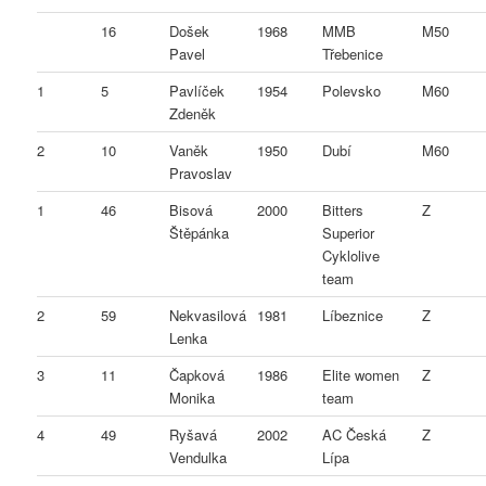
16
Došek
1968
MMB
M50
Pavel
Třebenice
1
5
Pavlíček
1954
Polevsko
M60
Zdeněk
2
10
Vaněk
1950
Dubí
M60
Pravoslav
1
46
Bisová
2000
Bitters
Z
Štěpánka
Superior
Cyklolive
team
2
59
Nekvasilová
1981
Líbeznice
Z
Lenka
3
11
Čapková
1986
Elite women
Z
Monika
team
4
49
Ryšavá
2002
AC Česká
Z
Vendulka
Lípa