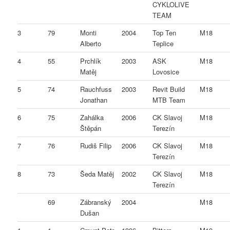
CYKLOLIVE
TEAM
3
79
Monti
2004
Top Ten
M18
Alberto
Teplice
4
55
Prchlík
2003
ASK
M18
Matěj
Lovosice
5
74
Rauchfuss
2003
Revit Build
M18
Jonathan
MTB Team
6
75
Zahálka
2006
CK Slavoj
M18
Štěpán
Terezín
7
76
Rudiš Filip
2006
CK Slavoj
M18
Terezín
8
73
Šeda Matěj
2002
CK Slavoj
M18
Terezín
69
Zábranský
2004
M18
Dušan