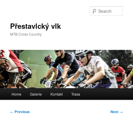
Skip
to
Sear
primary
content
Přestavlcký vlk
MTB Cross Country
Main
Home
Galerie
Kontakt
Trasa
menu
Post
←
Previous
Next
→
navigation